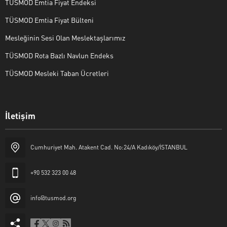
TÜSMOD Emtia Fiyat Endeksi
TÜSMOD Emtia Fiyat Bülteni
Mesleğinin Sesi Olan Meslektaşlarımız
TÜSMOD Rota Bazlı Navlun Endeks
TÜSMOD Mesleki Taban Ücretleri
İletişim
Cumhuriyet Mah. Atakent Cad. No:24/A Kadıköy/İSTANBUL
+90 532 323 00 48
info@tusmod.org