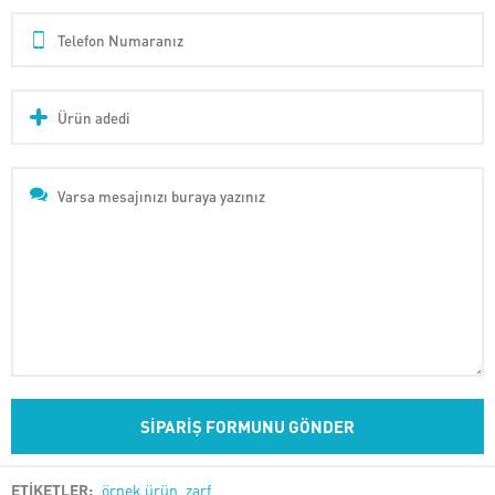
ETİKETLER:
örnek ürün
,
zarf