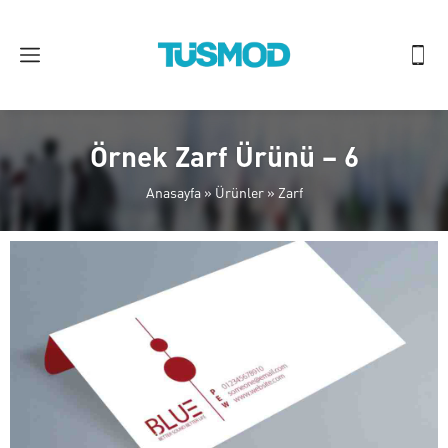
Örnek Zarf Ürünü – 6
Anasayfa
»
Ürünler
»
Zarf